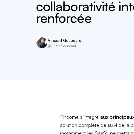
collaborativité i
renforcée
Vincent Gouedard
@VincentGouedard
Fincome s’intègre
aux principau
solution complète de suivi de la 
(notamment les SaaS), permettant 