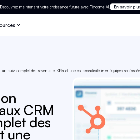
Découvrez maintenant votre croissance future avec Fincome AI.
En savoir plu
ources
n suivi complet des revenus et KPIs et une collaborativité inter-équipes renforcée
ion
 aux CRM
mplet des
et une