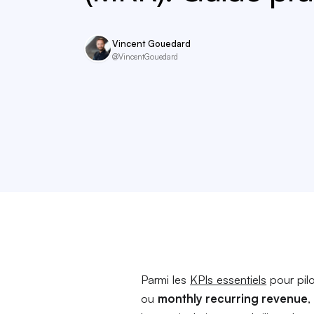
Vincent Gouedard
@VincentGouedard
Parmi les
KPIs essentiels
pour pilo
ou
monthly recurring revenue
,