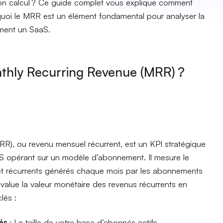
de son calcul ? Ce guide complet vous explique comment
quoi le MRR est un élément fondamental pour analyser la
ement un SaaS.
nthly Recurring Revenue (MRR) ?
R), ou revenu mensuel récurrent, est un KPI stratégique
aS opérant sur un modèle d’abonnement. Il mesure le
et récurrents générés chaque mois par les abonnements
évalue la valeur monétaire des revenus récurrents en
lés :
nés
: La taille de votre base d’abonnés actifs.