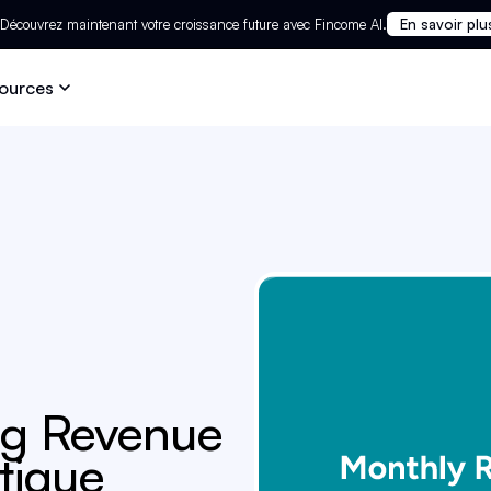
Découvrez maintenant votre croissance future avec Fincome AI.
En savoir plu
ources
ng Revenue
tique